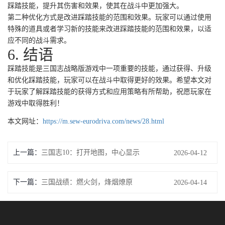
踩踏技能，提升其伤害和效果，使其在战斗中更加强大。
第二种优化方式是改进踩踏技能的范围和效果。玩家可以通过使用
特殊的道具或者学习新的技能来改进踩踏技能的范围和效果，以适
应不同的战斗需求。
6. 结语
踩踏技能是三国志战略版游戏中一项重要的技能，通过获得、升级
和优化踩踏技能，玩家可以在战斗中取得更好的效果。希望本文对
于玩家了解踩踏技能的获得方式和应用策略有所帮助，祝愿玩家在
游戏中取得胜利！
本文网址：
https://m.sew-eurodriva.com/news/28.html
上一篇：
三国志10：打开地图，中心显示
2026-04-12
下一篇：
三国战绩：燃火剑，烽烟燎原
2026-04-14