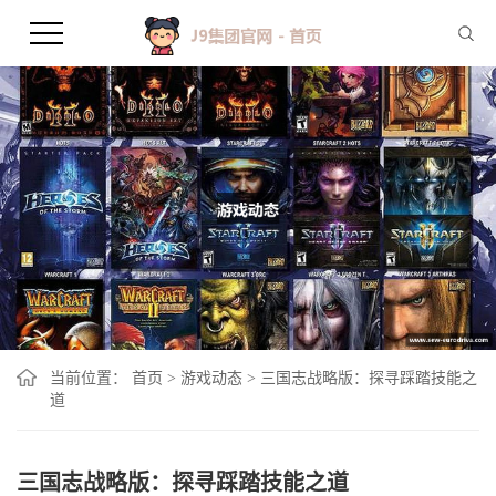
当前位置：
首页
>
游戏动态
>
三国志战略版：探寻踩踏技能之
道
三国志战略版：探寻踩踏技能之道