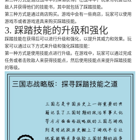
敌人并获得他们的技能书，其中就包括了踩踏技能。
第三种方式是通过商店购买。游戏中会有一些商店，玩家可以使用
游戏币或者游戏道具来购买踩踏技能。
3. 踩踏技能的升级和强化
踩踏技能在获得后可以进行升级和强化，以提升其威力和效果。玩
家可以通过以下方式来升级和强化踩踏技能：
第一种方式是使用技能点进行升级。在游戏中，玩家可以通过完成
任务或者击败敌人来获得技能点，然后使用技能点来提升踩踏技能
的等级。