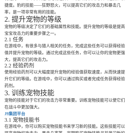
捷度。豹的技能——狂野怒火，可以提高它们的攻击力和暴击几
率，是一项非常有用的技能。
2. 提升宠物的等级
宠物的等级决定了它们的基础属性和技能。提升宠物的等级是提高
宝宝攻击力的重要步骤之一。
2.1 任务
在游戏中，有很多与猎人相关的任务，完成这些任务可以获得经验
值并提升宠物的等级。通过完成这些任务，你可以让你的宠物更强
大，提高它们的攻击力。
2.2 经验药剂
使用经验药剂可以大幅度提升宠物的经验值获取速度，从而快速提
升它们的等级。在游戏中，你可以通过购买或者完成任务获得经验
药剂。
3. 训练宠物技能
宠物的技能对于它们的攻击力非常重要。训练宠物技能可以使它们
在战斗中更加强大。
J9集团平台
3.1 宠物技能书
在游戏中，你可以购买宠物技能书来学习新的技能。这些技能可以