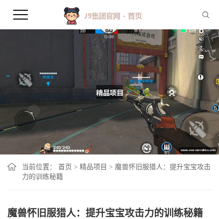
当前位置：
首页
>
精品项目
>
魔兽怀旧服猎人：提升宝宝攻击
力的训练秘籍
魔兽怀旧服猎人：提升宝宝攻击力的训练秘籍