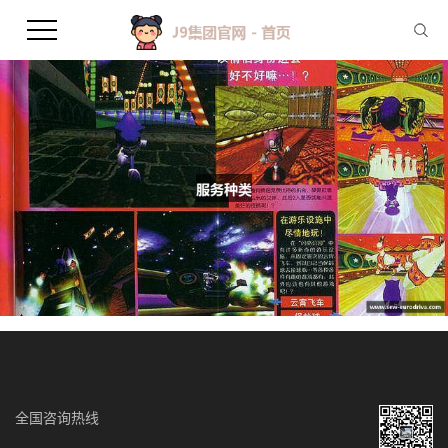
全国咨询热线